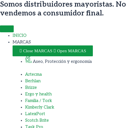
Somos distribuidores mayoristas. No
Ir
Búsqueda
al
de
vendemos a consumidor final.
contenido
productos
INICIO
MARCAS
Close MARCAS
Open MARCAS
Aseo, Protección y ergonomía
Artecma
Berhlan
Brizze
Ergo y health
Familia / Tork
Kimberly Clark
LatexPort
Scotch Brite
Task Pro