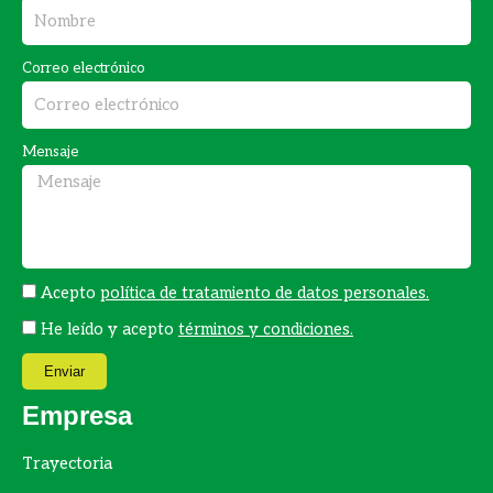
e
t
b
a
Correo electrónico
o
g
o
r
k
a
Mensaje
m
Acepto
política de tratamiento de datos personales.
He leído y acepto
términos y condiciones.
Enviar
Empresa
Trayectoria