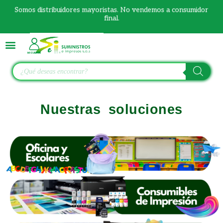
Ir
Somos distribuidores mayoristas. No vendemos a consumidor
al
final.
contenido
Búsqueda
de
productos
Nuestras soluciones