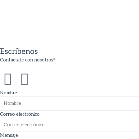
Escríbenos
Contáctate con nosotros!!
F
I
a
n
Nombre
c
s
Correo electrónico
e
t
Mensaje