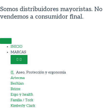
Ir
Somos distribuidores mayoristas. No
al
contenido
vendemos a consumidor final.
Open
Close
MARCAS
MARCAS
INICIO
MARCAS
Aseo, Protección y ergonomía
Artecma
Berhlan
Brizze
Ergo y health
Familia / Tork
Kimberly Clark