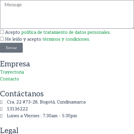
b
a
o
g
o
r
Acepto
política de tratamiento de datos personales.
He leído y acepto
términos y condiciones.
k
a
Enviar
m
Empresa
Trayectoria
Contacto
Contáctanos
Cra. 22 #73-28, Bogotá, Cundinamarca
13136222
Lunes a Viernes : 7:30am - 5:30pm
Legal