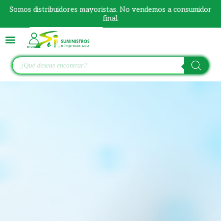
Ir
Somos distribuidores mayoristas. No vendemos a consumidor
al
final.
contenido
Búsqueda
de
productos