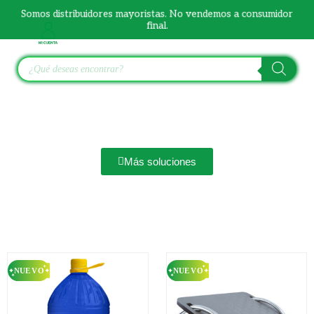
Ir
Somos distribuidores mayoristas. No vendemos a consumidor
al
final.
contenido
Búsqueda
de
productos
Más soluciones