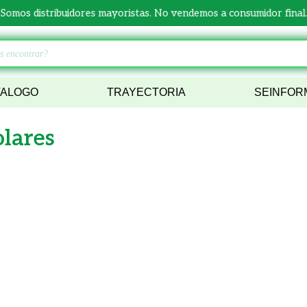
Somos distribuidores mayoristas. No vendemos a consumidor final
TALOGO
TRAYECTORIA
SEINFOR
olares