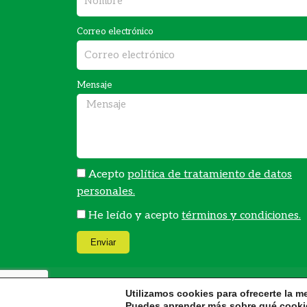
b
a
o
g
Correo electrónico
o
r
k
a
Mensaje
m
Acepto
política de tratamiento de datos
personales.
He leído y acepto
términos y condiciones.
Enviar
Utilizamos cookies para ofrecerte la m
Puedes aprender más sobre qué cookie