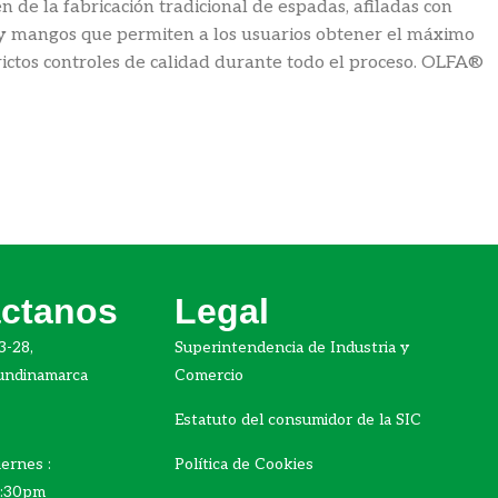
 de la fabricación tradicional de espadas, afiladas con
es y mangos que permiten a los usuarios obtener el máximo
trictos controles de calidad durante todo el proceso. OLFA®
ctanos
Legal
3-28,
Superintendencia de Industria y
undinamarca
Comercio
Estatuto del consumidor de la SIC
ernes :
Política de Cookies
5:30pm