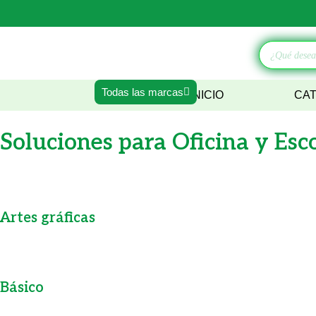
Ir
al
contenido
Búsqueda
de
productos
Todas las marcas
INICIO
CA
Soluciones para
Oficina y Esc
Artes gráficas
Básico