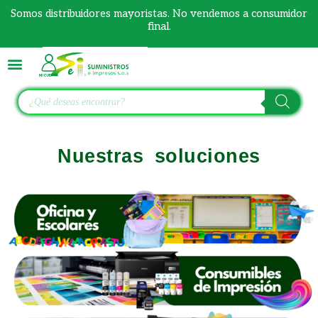
Ir
Somos distribuidores mayoristas. No vendemos a consumidor
al
final.
contenido
Búsqueda
de
productos
Nuestras soluciones