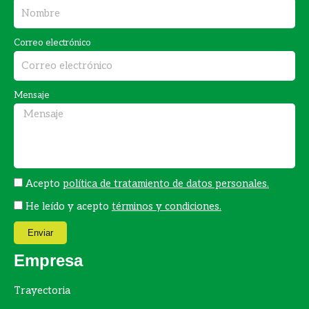
e
t
b
a
Correo electrónico
o
g
o
r
k
a
Mensaje
m
Acepto
política de tratamiento de datos personales.
He leído y acepto
términos y condiciones.
Enviar
Empresa
Trayectoria