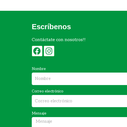
Escríbenos
Contáctate con nosotros!!
F
I
a
n
c
s
Nombre
e
t
b
a
o
g
Correo electrónico
o
r
k
a
Mensaje
m