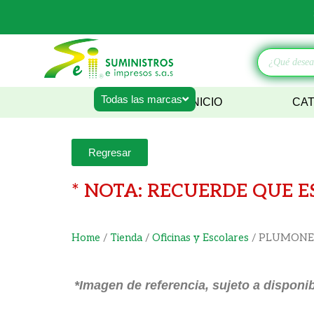
Ir
al
contenido
Búsqueda
de
productos
Todas las marcas
INICIO
CA
Regresar
* NOTA: RECUERDE QUE E
Home
/
Tienda
/
Oficinas y Escolares
/ PLUMONES
*Imagen de referencia, sujeto a disponib