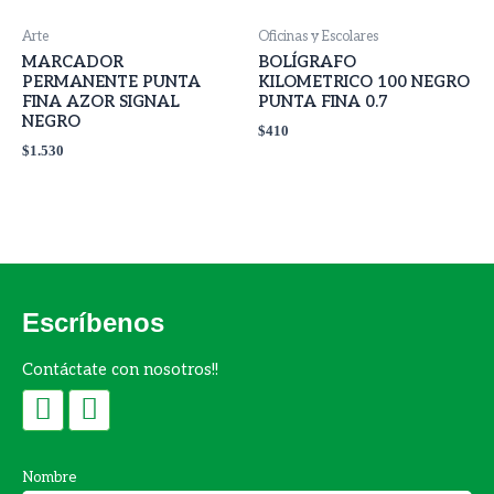
Arte
Oficinas y Escolares
MARCADOR
BOLÍGRAFO
PERMANENTE PUNTA
KILOMETRICO 100 NEGRO
FINA AZOR SIGNAL
PUNTA FINA 0.7
NEGRO
$
410
$
1.530
Escríbenos
Contáctate con nosotros!!
F
I
a
n
c
s
Nombre