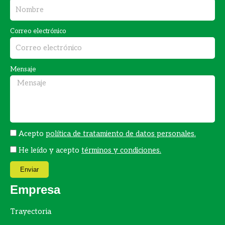
e
t
b
a
Correo electrónico
o
g
o
r
k
a
Mensaje
m
Acepto
política de tratamiento de datos personales.
He leído y acepto
términos y condiciones.
Enviar
Empresa
Trayectoria