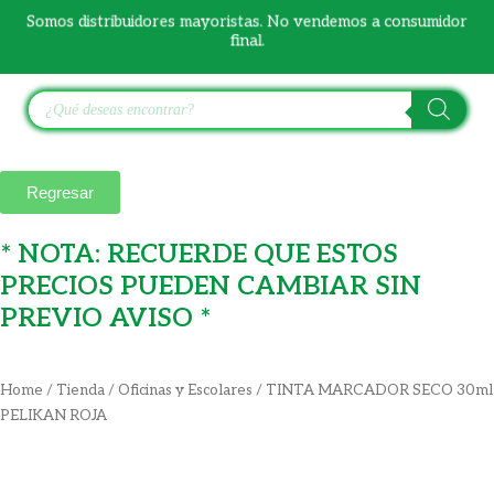
Ir
Somos distribuidores mayoristas. No vendemos a consumidor
al
final.
contenido
Búsqueda
de
productos
Regresar
* NOTA: RECUERDE QUE ESTOS
PRECIOS PUEDEN CAMBIAR SIN
PREVIO AVISO *
Home
/
Tienda
/
Oficinas y Escolares
/ TINTA MARCADOR SECO 30ml
PELIKAN ROJA