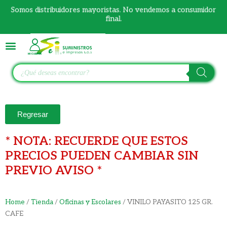
Ir
Somos distribuidores mayoristas. No vendemos a consumidor
al
final.
contenido
Búsqueda
de
productos
Regresar
* NOTA: RECUERDE QUE ESTOS
PRECIOS PUEDEN CAMBIAR SIN
PREVIO AVISO *
Home
/
Tienda
/
Oficinas y Escolares
/ VINILO PAYASITO 125 GR.
CAFE