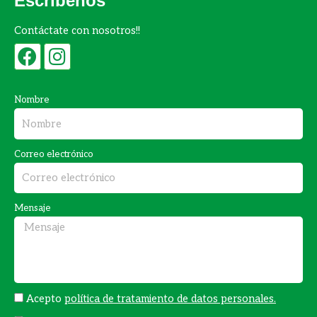
Escríbenos
Contáctate con nosotros!!
F
I
a
n
c
s
Nombre
e
t
b
a
Correo electrónico
o
g
o
r
k
a
Mensaje
m
Acepto
política de tratamiento de datos personales.