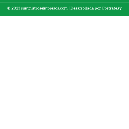
© 2023 suministroseimpresos.com | Desarrollada por
Upstrategy